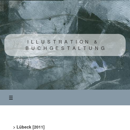
Buchprojekte
Illustration
I
L
L
U
S
T
R
A
T
I
O
N
&
B
U
C
H
G
E
S
T
A
L
T
U
N
G
Skizzenbücher
Animation
Künstlerbücher
&
Originalgrafik
☰
FOTOGRAFIE
> Lübeck [2011]