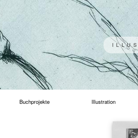
Buchprojekte
Illustration
I
L
L
U
S
Skizzenbücher
Animation
KÜNSTLERBÜCHER
&
ORIGINALGRAFIK
Buchprojekte
Illustration
Fotografie
About
Kontakt