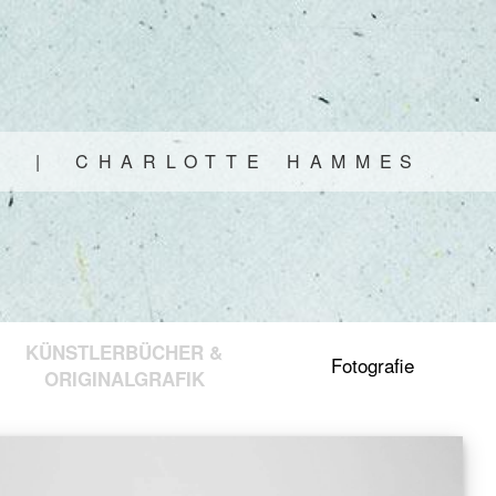
|
C
H
A
R
L
O
T
T
E
H
A
M
M
E
S
KÜNSTLERBÜCHER &
Fotografie
ORIGINALGRAFIK