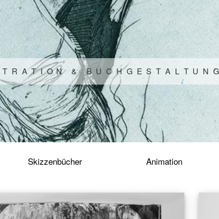
T
R
A
T
I
O
N
&
B
U
C
H
G
E
S
T
A
L
T
U
N
G
Skizzenbücher
Animation