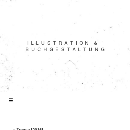
Buchprojekte
Illustration
I
L
L
U
S
T
R
A
T
I
O
N
&
Skizzenbücher
B
U
C
H
G
E
S
T
A
L
T
U
N
G
Animation
Künstlerbücher
&
Originalgrafik
☰
FOTOGRAFIE
> Trnava [2016]